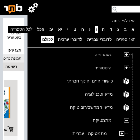
הצג לפי כיתה:
נמצאו 4
לכל הספרייה
א
ב
ג
ד
ה
ו
ז
ח
ט
י
יא
יב
הכל
ספרים
בקטגוריה
הצג ספרים :
לדוברי עברית
לדוברי ערבית
לכולם
הצג ע''פ:
גאוגרפיה
תמונת כריכה
רשימה
היסטוריה
כישורי חיים וחינוך חברתי
מדע וטכנולוגיה
מדעי המחשב/רובוטיקה
מתמטיקה
אפשרו
מתמטיקה - עברית