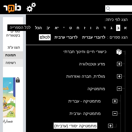
הצג לפי כיתה:
נמצאו 4
לכל הספרייה
א
ב
ג
ד
ה
ו
ז
ח
ט
י
יא
יב
הכל
ספרים
בקטגוריה
הצג ספרים :
לדוברי עברית
לדוברי ערבית
לכולם
הצג ע''פ:
כישורי חיים וחינוך חברתי
תמונת
כריכה
רשימה
מדע וטכנולוגיה
מולדת, חברה ואזרחות
מתמטיקה
מתמטיקה - עברית
מתמטיקה -ערבית
مَساراتي 
מתמטיקה יסודי (ערבית)