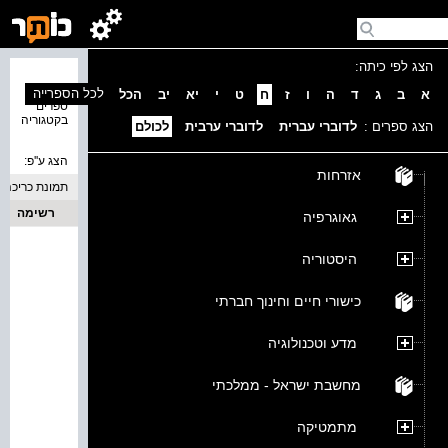
הצג לפי כיתה:
נמצאו 0
לכל הספרייה
א
ב
ג
ד
ה
ו
ז
ח
ט
י
יא
יב
הכל
ספרים
בקטגוריה
הצג ספרים :
לדוברי עברית
לדוברי ערבית
לכולם
הצג ע''פ:
אזרחות
תמונת כריכה
רשימה
גאוגרפיה
היסטוריה
כישורי חיים וחינוך חברתי
מדע וטכנולוגיה
מחשבת ישראל - ממלכתי
מתמטיקה