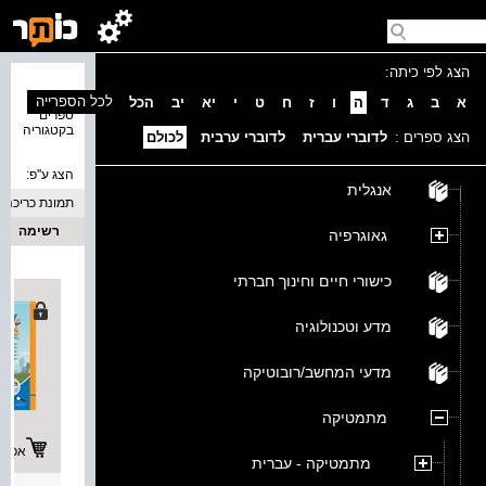
הצג לפי כיתה:
נמצאו 4
לכל הספרייה
א
ב
ג
ד
ה
ו
ז
ח
ט
י
יא
יב
הכל
ספרים
בקטגוריה
הצג ספרים :
לדוברי עברית
לדוברי ערבית
לכולם
הצג ע''פ:
אנגלית
תמונת כריכה
רשימה
גאוגרפיה
כישורי חיים וחינוך חברתי
מדע וטכנולוגיה
מדעי המחשב/רובוטיקה
מתמטיקה
אפשרו
מתמטיקה - עברית