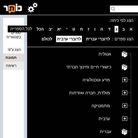
הצג לפי כיתה:
נמצאו 0
לכל הספרייה
א
ב
ג
ד
ה
ו
ז
ח
ט
י
יא
יב
הכל
ספרים
בקטגוריה
הצג ספרים :
לדוברי עברית
לדוברי ערבית
לכולם
הצג ע''פ:
אנגלית
תמונת
כריכה
רשימה
כישורי חיים וחינוך חברתי
מדע וטכנולוגיה
מולדת, חברה ואזרחות
מתמטיקה
ערבית
עברית