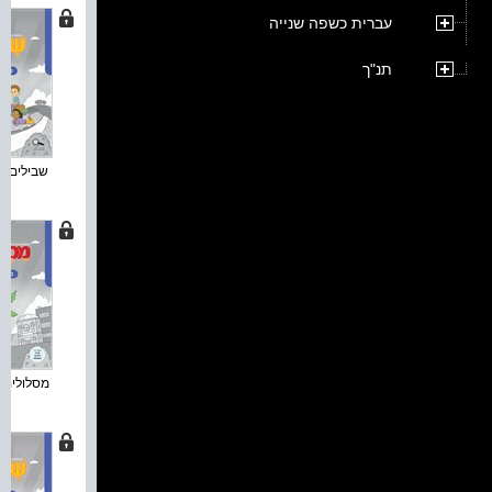
עברית כשפה שנייה
תנ"ך
שבילים חד
מסלולים ח