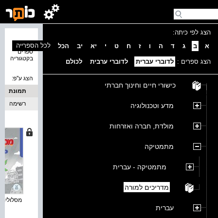
הצג לפי כיתה:
נמצאו 8
לכל הספרייה
א
ב
ג
ד
ה
ו
ז
ח
ט
י
יא
יב
הכל
ספרים
בקטגוריה
הצג ספרים :
לדוברי עברית
לדוברי ערבית
לכולם
הצג ע''פ:
כישורי חיים וחינוך חברתי
תמונת
כריכה
רשימה
מדע וטכנולוגיה
מולדת, חברה ואזרחות
מתמטיקה
מתמטיקה - עברית
מדריכים למורה
מסלולים ח
עברית