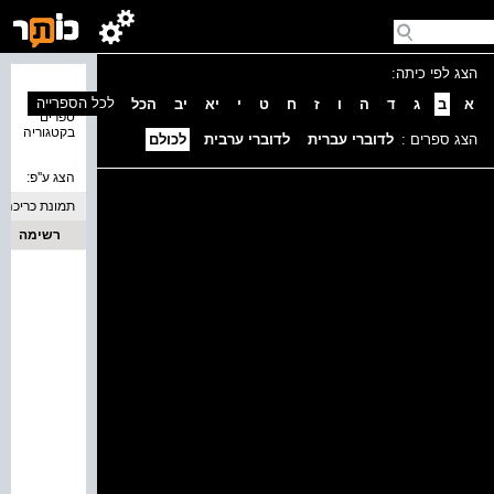
הצג לפי כיתה:
נמצאו 0
לכל הספרייה
א
ב
ג
ד
ה
ו
ז
ח
ט
י
יא
יב
הכל
ספרים
בקטגוריה
הצג ספרים :
לדוברי עברית
לדוברי ערבית
לכולם
הצג ע''פ:
תמונת כריכה
רשימה