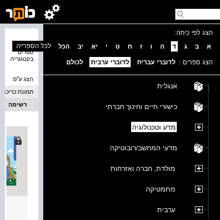
הצג לפי כיתה:
נמצאו 1
לכל הספרייה
א
ב
ג
ד
ה
ו
ז
ח
ט
י
יא
יב
הכל
ספרים
בקטגוריה
הצג ספרים :
לדוברי עברית
לדוברי ערבית
לכולם
הצג ע''פ:
אנגלית
תמונת כריכה
רשימה
כישורי חיים וחינוך חברתי
מדע וטכנולוגיה
מדעי המחשב/רובוטיקה
מולדת, חברה ואזרחות
מתמטיקה
أُعجو
ערבית