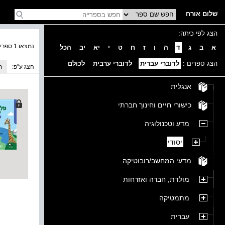
שלום אורח
הצג לפי כיתה:
נמצאו 1 ספרים בקטגוריה
א
ב
ג
ד
ה
ו
ז
ח
ט
י
יא
יב
הכל
הצג ספרים :
לדוברי עברית
לדוברי ערבית
לכולם
הצג ע''פ:
ת
אנגלית
כישורי חיים וחינוך חברתי
מדע וטכנולוגיה
יסודי
מדעי המחשב/רובוטיקה
מולדת, חברה ואזרחות
מתמטיקה
עברית