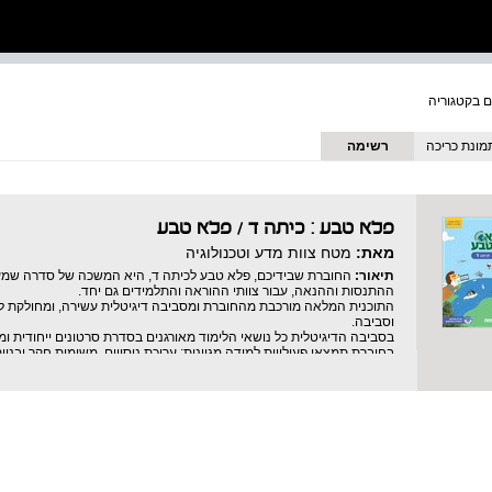
מונת כריכה
רשימה
פלא טבע : כיתה ד
/
פלא טבע
מאת:
מטח צוות מדע וטכנולוגיה
תיאור:
החוברת שבידיכם, פלא טבע לכיתה ד, היא המשכה של סדרה שמעמ
ההתנסות וההנאה, עבור צוותי ההוראה והתלמידים גם יחד.
התוכנית המלאה מורכבת מהחוברת ומסביבה דיגיטלית עשירה, ומחולקת לאר
וסביבה.
בסביבה הדיגיטלית כל נושאי הלימוד מאורגנים בסדרת סרטונים ייחודית ומ
בחוברת תמצאו פעילויות למידה מגוונות: עריכת ניסויים, משימות חקר ובנ
התוכנית המלאה מאפשרת להעמיק ולבסס את הידע, המיומנויות והערכים
וטכנולוגיה לכיתה ד.