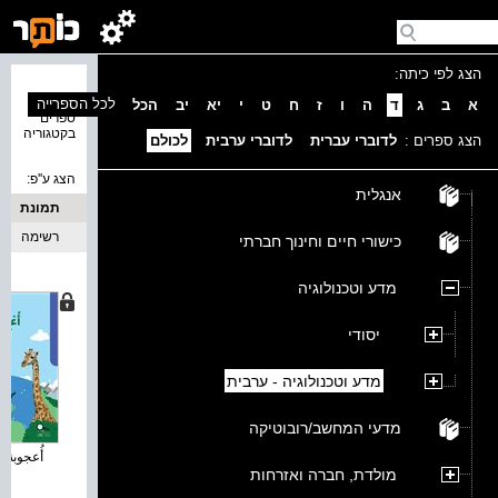
הצג לפי כיתה:
נמצאו 1
לכל הספרייה
א
ב
ג
ד
ה
ו
ז
ח
ט
י
יא
יב
הכל
ספרים
בקטגוריה
הצג ספרים :
לדוברי עברית
לדוברי ערבית
לכולם
הצג ע''פ:
אנגלית
תמונת
כריכה
רשימה
כישורי חיים וחינוך חברתי
מדע וטכנולוגיה
יסודי
מדע וטכנולוגיה - ערבית
מדעי המחשב/רובוטיקה
أُعجوبة ا
מולדת, חברה ואזרחות