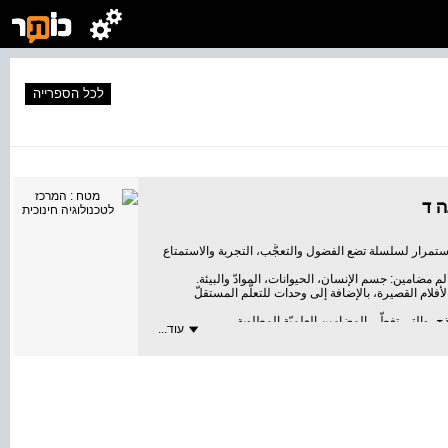
לכל הספרייה
ה ד
 استمرار لسلسلة تضع الفضول والتعجُّب، التجربة والاستمتاع
لم مضامين: جسم الإنسان، الحيوانات، الموادّ والبيئة.
الأفلام القصيرة، بالإضافة إلى وحدات للتعلّم المستقلّ
ذج، والتي تغطّي المضامين العلميّة المطلوبة.
עוד...
لتعليميّ الكامل والمحدّث في العلوم والتكنولوجيا للصفّ