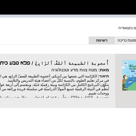
מונת כריכה
רשימה
أُعجوبة الطبيعة اَلصَّفُّ ﭐلرّابِعُ / פלא טבע כית
מאת:
מטח צוות מדע וטכנולוגיה
תיאור:
الكرّاسة التي نضعها بين أيديكم، أعجوبة الطبيعة للصفّ الرابع، هي
في مركز تعليم العلوم، بالنسبة لكلّ من أعضاء هيئة التدريس والتلاميذ.
يتكوّن البرنامج الكامل من الكرّاسة وبيئة رقميّة غنيّة، وينقسم إلى أربعة عوا
تُنظّم في البيئة الرقميّة جميع الموادّ الدراسيّة في سلسلة فريدة ورائعة من 
ووحدات تقييم.
تجدون في الكرّاسة فعّاليّات تعلّم منوّعة: إجراء تجارب، مهامّ بحث وبناء نما
يتيح البرنامج الكامل تعميق وترسيخ المعرفة، المهارات والقيم وفق المنهج ا
الرابع.