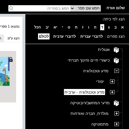
שלום אורח
הצג לפי כיתה:
נמצאו 1 ספרים בקטגוריה
א
ב
ג
ד
ה
ו
ז
ח
ט
י
יא
יב
הכל
הצג ספרים :
לדוברי עברית
לדוברי ערבית
לכולם
הצג ע''פ:
ת
אנגלית
כישורי חיים וחינוך חברתי
מדע וטכנולוגיה
יסודי
מדע וטכנולוגיה - ערבית
מדעי המחשב/רובוטיקה
מולדת, חברה ואזרחות
מתמטיקה