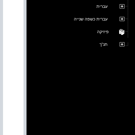
עברית
עברית כשפה שנייה
פיזיקה
תנ"ך