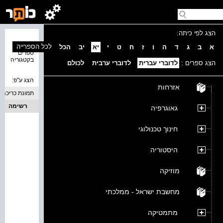
הצג לפי כיתה:
נמצאו 0
לכל הספרייה
א
ב
ג
ד
ה
ו
ז
ח
ט
י
יא
יב
הכל
ספרים
בקטגוריה
הצג ספרים :
לדוברי עברית
לדוברי ערבית
לכולם
הצג ע''פ:
אזרחות
תמונת כריכה
רשימה
גאוגרפיה
חינוך טכנולוגי
היסטוריה
מוזיקה
מחשבת ישראל - ממלכתי
מתמטיקה