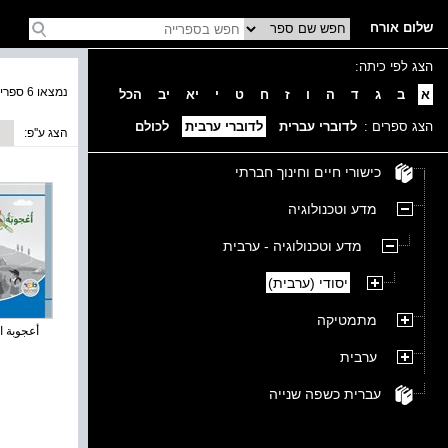
שלום אורח
הצג לפי כיתה:
נמצאו 6 ספרים בקטגוריה
א
ב
ג
ד
ה
ו
ז
ח
ט
י
יא
יב
הכל
הצג ספרים :
לדוברי עברית
לדוברי ערבית
לכולם
הצג ע''פ:
כישורי חיים וחינוך חברתי
מדע וטכנולוגיה
מדע וטכנולוגיה - ערבית
יסודי (ערבית)
מתמטיקה
أعجوبة ال
ערבית
עברית כשפה שנייה