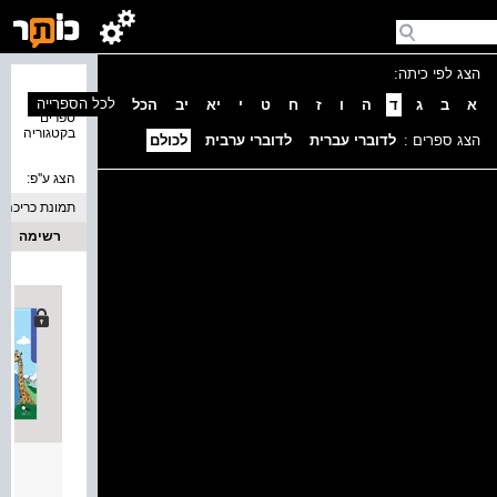
הצג לפי כיתה:
נמצאו 1
לכל הספרייה
א
ב
ג
ד
ה
ו
ז
ח
ט
י
יא
יב
הכל
ספרים
בקטגוריה
הצג ספרים :
לדוברי עברית
לדוברי ערבית
לכולם
הצג ע''פ:
תמונת כריכה
רשימה
أُعجو