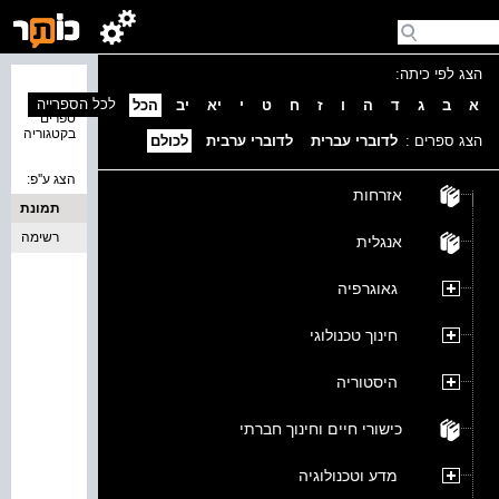
הצג לפי כיתה:
נמצאו 0
לכל הספרייה
א
ב
ג
ד
ה
ו
ז
ח
ט
י
יא
יב
הכל
ספרים
בקטגוריה
הצג ספרים :
לדוברי עברית
לדוברי ערבית
לכולם
הצג ע''פ:
אזרחות
תמונת
כריכה
רשימה
אנגלית
גאוגרפיה
חינוך טכנולוגי
היסטוריה
כישורי חיים וחינוך חברתי
מדע וטכנולוגיה