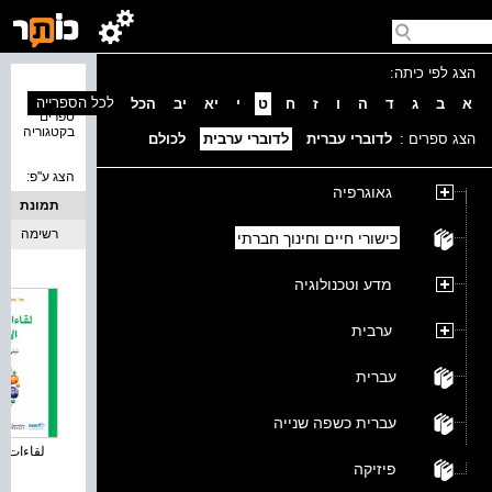
הצג לפי כיתה:
נמצאו 1
לכל הספרייה
א
ב
ג
ד
ה
ו
ז
ח
ט
י
יא
יב
הכל
ספרים
בקטגוריה
הצג ספרים :
לדוברי עברית
לדוברי ערבית
לכולם
הצג ע''פ:
גאוגרפיה
תמונת
כריכה
רשימה
כישורי חיים וחינוך חברתי
מדע וטכנולוגיה
ערבית
עברית
עברית כשפה שנייה
لقاءات في
פיזיקה