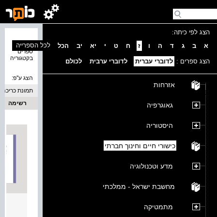
הצג לפי כיתה:
נמצאו 2
לכל הספרייה
א
ב
ג
ד
ה
ו
ז
ח
ט
י
יא
יב
הכל
ספרים
בקטגוריה
הצג ספרים :
לדוברי עברית
לדוברי ערבית
לכולם
הצג ע''פ:
אזרחות
תמונת כריכה
רשימה
גאוגרפיה
היסטוריה
כישורי חיים וחינוך חברתי
מדע וטכנולוגיה
מחשבת ישראל - ממלכתי
אל תל
מתמטיקה