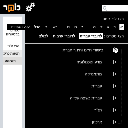
הצג לפי כיתה:
נמצאו 0
לכל הספרייה
א
ב
ג
ד
ה
ו
ז
ח
ט
י
יא
יב
הכל
ספרים
בקטגוריה
הצג ספרים :
לדוברי עברית
לדוברי ערבית
לכולם
הצג ע''פ:
כישורי חיים וחינוך חברתי
תמונת כריכה
רשימה
מדע וטכנולוגיה
מתמטיקה
עברית
עברית כשפה שנייה
תנ"ך
ארכיון