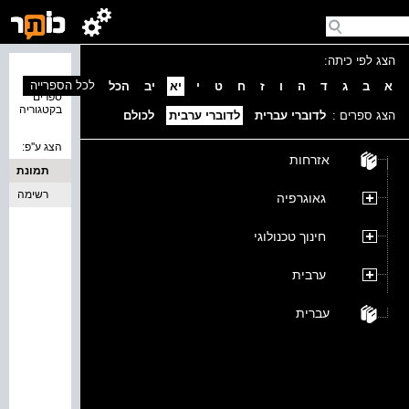
הצג לפי כיתה:
נמצאו 0
לכל הספרייה
א
ב
ג
ד
ה
ו
ז
ח
ט
י
יא
יב
הכל
ספרים
בקטגוריה
הצג ספרים :
לדוברי עברית
לדוברי ערבית
לכולם
הצג ע''פ:
אזרחות
תמונת
כריכה
רשימה
גאוגרפיה
חינוך טכנולוגי
ערבית
עברית