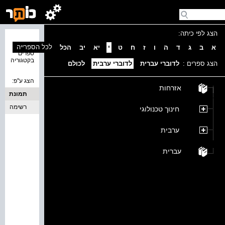
הצג לפי כיתה:
נמצאו 0
לכל הספרייה
א
ב
ג
ד
ה
ו
ז
ח
ט
י
יא
יב
הכל
ספרים
בקטגוריה
הצג ספרים :
לדוברי עברית
לדוברי ערבית
לכולם
הצג ע''פ:
אזרחות
תמונת
כריכה
רשימה
חינוך טכנולוגי
ערבית
עברית