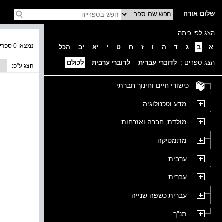
שלום אורח
הצג לפי כיתה:
נמצאו 0 ספרים בקטגוריה
א
ב
ג
ד
ה
ו
ז
ח
ט
י
יא
יב
הכל
הצג ספרים :
לדוברי עברית
לדוברי ערבית
לכולם
הצג ע''פ:
כישורי חיים וחינוך חברתי
מדע וטכנולוגיה
מולדת, חברה ואזרחות
מתמטיקה
ערבית
עברית
עברית כשפה שנייה
תנ"ך