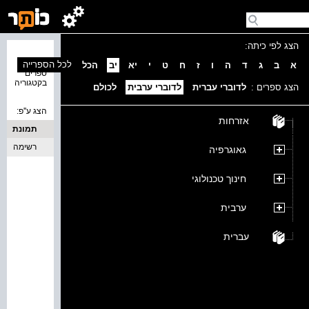
הצג לפי כיתה:
נמצאו 0
לכל הספרייה
א
ב
ג
ד
ה
ו
ז
ח
ט
י
יא
יב
הכל
ספרים
בקטגוריה
הצג ספרים :
לדוברי עברית
לדוברי ערבית
לכולם
הצג ע''פ:
אזרחות
תמונת
כריכה
רשימה
גאוגרפיה
חינוך טכנולוגי
ערבית
עברית