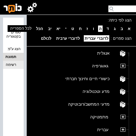
הצג לפי כיתה:
נמצאו 0
לכל הספרייה
א
ב
ג
ד
ה
ו
ז
ח
ט
י
יא
יב
הכל
ספרים
בקטגוריה
הצג ספרים :
לדוברי עברית
לדוברי ערבית
לכולם
הצג ע''פ:
אנגלית
תמונת
כריכה
רשימה
גאוגרפיה
כישורי חיים וחינוך חברתי
מדע וטכנולוגיה
מדעי המחשב/רובוטיקה
מתמטיקה
עברית