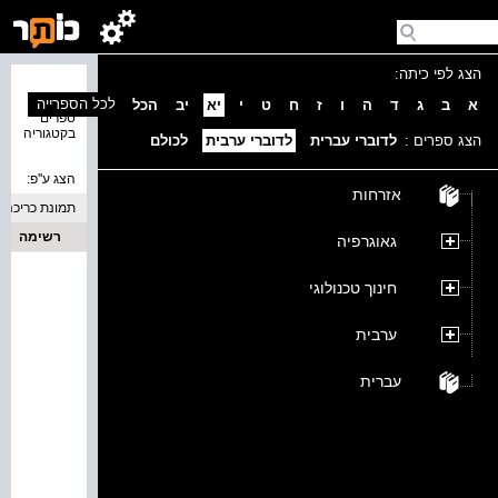
הצג לפי כיתה:
נמצאו 0
לכל הספרייה
א
ב
ג
ד
ה
ו
ז
ח
ט
י
יא
יב
הכל
ספרים
בקטגוריה
הצג ספרים :
לדוברי עברית
לדוברי ערבית
לכולם
הצג ע''פ:
אזרחות
תמונת כריכה
רשימה
גאוגרפיה
חינוך טכנולוגי
ערבית
עברית