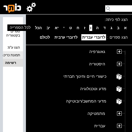
הצג לפי כיתה:
נמצאו 0
לכל הספרייה
א
ב
ג
ד
ה
ו
ז
ח
ט
י
יא
יב
הכל
ספרים
בקטגוריה
הצג ספרים :
לדוברי עברית
לדוברי ערבית
לכולם
הצג ע''פ:
גאוגרפיה
תמונת כריכה
רשימה
היסטוריה
כישורי חיים וחינוך חברתי
מדע וטכנולוגיה
מדעי המחשב/רובוטיקה
מתמטיקה
עברית