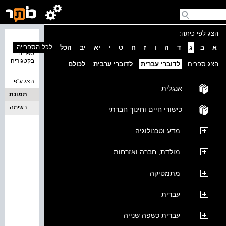
הצג לפי כיתה:
נמצאו 0
לכל הספרייה
א
ב
ג
ד
ה
ו
ז
ח
ט
י
יא
יב
הכל
ספרים
בקטגוריה
הצג ספרים :
לדוברי עברית
לדוברי ערבית
לכולם
הצג ע''פ:
אנגלית
תמונת
כריכה
רשימה
כישורי חיים וחינוך חברתי
מדע וטכנולוגיה
מולדת, חברה ואזרחות
מתמטיקה
עברית
עברית כשפה שנייה