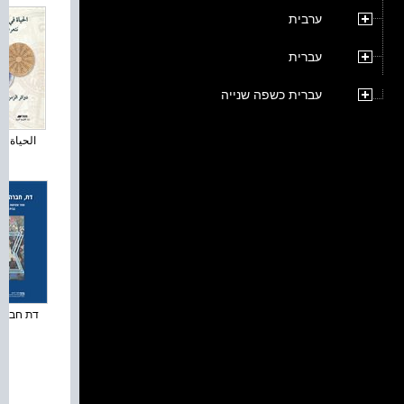
ערבית
עברית
עברית כשפה שנייה
الحياة في
דת חברה ו