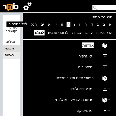
הצג לפי כיתה:
נמצאו 0
לכל הספרייה
א
ב
ג
ד
ה
ו
ז
ח
ט
י
יא
יב
הכל
ספרים
בקטגוריה
הצג ספרים :
לדוברי עברית
לדוברי ערבית
לכולם
הצג ע''פ:
אזרחות
תמונת
כריכה
רשימה
גאוגרפיה
היסטוריה
כישורי חיים וחינוך חברתי
מדע וטכנולוגיה
מחשבת ישראל - ממלכתי
מתמטיקה