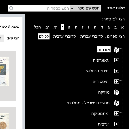
שלום אורח
הצג לפי כיתה:
נמצאו 3 ספרים בקטגוריה
א
ב
ג
ד
ה
ו
ז
ח
ט
י
יא
יב
הכל
הצג ספרים :
לדוברי עברית
לדוברי ערבית
לכולם
הצג ע''פ:
ת
אזרחות
גאוגרפיה
חינוך טכנולוגי
היסטוריה
מוזיקה
מחשבת ישראל - ממלכתי
מתמטיקה
ערבית