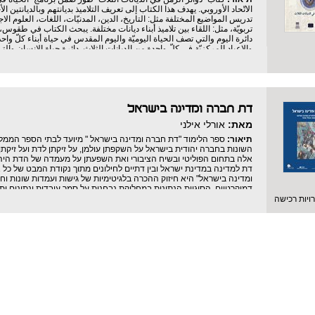
الاتّحاد الأوروبي. يهدف هذا الكتاب إلى تعريف التلاميذ بديانتهم وبالديانتين ا
تدريس المواضيع المختلفة مثل: التاريخ، الدين، المدنيّات، اللغات، العلوم الاج
تربويّة، مثل: اللقاء بين تلاميذ أبناء ديانات مختلفة. يبحث الكتاب في طقوس، 
دائرة اليوم والتي تصف الحياة اليوميّة واليوم المقدس في حياة أبناء كلّ واح
والاعياد المركزيّة في كلّ واحدة من الديانات الثلاث. دائرة حياة الانسان والت
الديانات الثلاث.
דת חברה ומדינה בישראל
מאת:
אורלי אילני
תיאור:
ספר הלימוד "דת חברה ומדינה בישראל " מיועד לבתי הספר הממל
השונות בחברה יהודית בישראל על השקפתן עולמן, על זיקתן לדת ועל זיקתן
אלה בתחום הפוליטי ובשיח הציבורי ואת השפעתן על מעמדה של הדת היהו
דת למדינה במדינת ישראל ובין דתיים לחילונים מתוך נקודת המבט של 
ומדינה בישראל" היא חיזוק ההכרה בלגיטימיות של גישות ועמדות שונות 
דמוקרטיים. הסוגיות הנתונות במחלוקת נבחנות על סמך עובדות ונתונים ות
במציאות הישראלית ומציע פתרונות המבטאים את היותה של מדינת ישראל 
יות רכישה