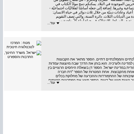
لأخريين الموجودة في البلاد. يمكنكم دمج موادّ الكتاب في
تماعية وغيرها. إضافة إلى جعله أساسًا لفعّاليّات اجتماعيّة -
أعياد وعادات دينيّة من خلال ثلاث دوائر في حياة الانسان:
دة من الديانات الثلاث. دائرة السنة، والتي تصف التقويم
ي تصف المراحل الانتقاليّة في حياة أبناء كلّ واحدة من
עוד...
כתיים והממלכתיים דתיים. הספר מתאר את הקבוצות
 למדינה ולערכיה. הוא בוחן את הדרך שבה מיוצגות עמדות
דית במדינת ישראל. הספר דן בשאלת היחסים הרצויים בין
כל אחת מהקבוצות. אחת המטרות של הספר "דת חברה
וחשיבותה של ההתמודדות וההכרעה של מחלוקת בכלים
וך הצגת מגוון של דעות. הספר מציג את הפתרונות הקיימים
עוד...
מדינה יהודית ודמוקרטית.