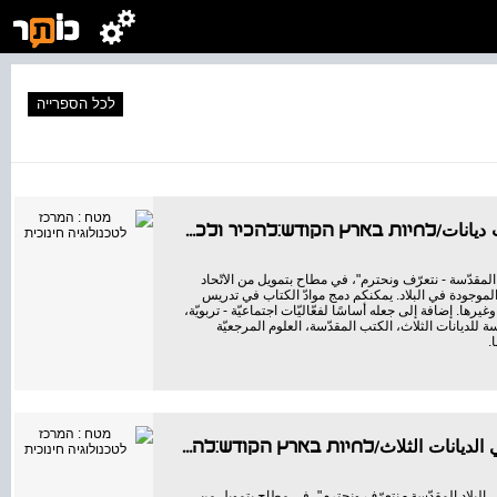
לכל הספרייה
الحياة في البلاد المقدّسة نتعرّف ونحترم رب واحد وثلاث ديانات/לחיות בארץ הקודש:להכיר ולכבד-אל אחד ושל
/
לחיות 
المقدّسة - نتعرّف ونحترم"، في مطاح بتمويل من الاتّحاد
ن الموجودة في البلاد. يمكنكم دمج موادّ الكتاب في تدريس
غيرها. إضافة إلى جعله أساسًا لفعّاليّات اجتماعيّة - تربويّة،
 للديانات الثلاث، الكتب المقدّسة، العلوم المرجعيّة
.
الحياة في البلاد المقدسة نتعرف ونحترم دوائر الزمن في الديانات الثلاث/לחיות בארץ הקודש:להכיר ולכבד-מע
/
לחיות ב
 البلاد المقدّسة - نتعرّف ونحترم"، في مطاح بتمويل من