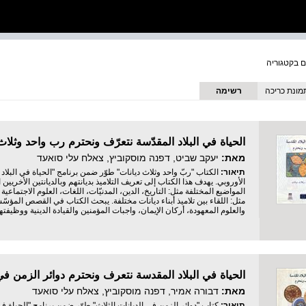
מונת כריכה
רשימה
מאת:
יעקב שביט, דפנה מוסקוביץ, צאלח עלי סואעד
תיאור:
الكتاب "ربّ واحد وثلاث ديانات" طوّر ضمن برنامج "الحياة في البلاد 
الأوروبي. يهدف هذا الكتاب إلى تعريف التلاميذ بديانتهم وبالديانتين الأخريي
المواضيع المختلفة مثل: التاريخ، الدين، المدنيّات، اللغات، العلوم الاجتماعية و
مثل: اللقاء بين تلاميذ أبناء ديانات مختلفة. يبحث الكتاب في القصص المؤسّسة
والعلوم المعهودة، أركان الإيمان، واجبات المؤمنين والقيادة الدينية ووظيفتها
מאת:
דבורה אמיר, דפנה מוסקוביץ, צאלח עלי סואעד
תיאור:
كتاب "دوائر الزمن في الديانات الثلاث" طوّر ضمن برنامج "الحياة في