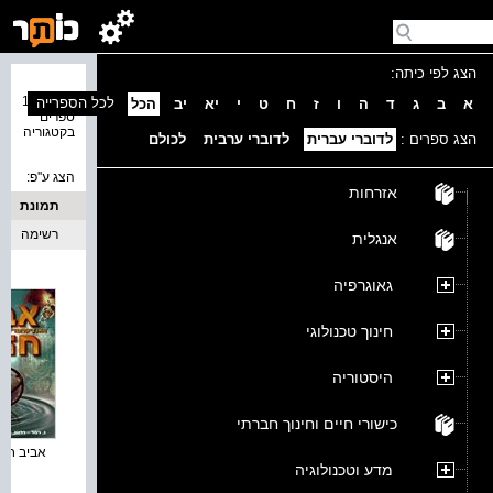
הצג לפי כיתה:
נמצאו 17
לכל הספרייה
א
ב
ג
ד
ה
ו
ז
ח
ט
י
יא
יב
הכל
ספרים
בקטגוריה
הצג ספרים :
לדוברי עברית
לדוברי ערבית
לכולם
הצג ע''פ:
אזרחות
תמונת
כריכה
רשימה
אנגלית
גאוגרפיה
חינוך טכנולוגי
היסטוריה
כישורי חיים וחינוך חברתי
אביב חדש 
מדע וטכנולוגיה